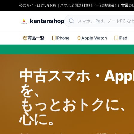
公式サイトは約5%お得｜スマホ全国送料無料（一部地域除く）
営業カ
kantanshop
商品一覧
iPhone
Apple Watch
iPad
中古スマホ・App
を、
もっとおトクに、
心に。