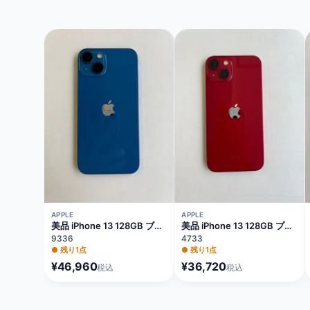
APPLE
APPLE
美品 iPhone 13 128GB ブル
美品 iPhone 13 128GB プロ
ー バッテリー84%
ダクトレッド バッテリー
9336
4733
MLNG3J/A
75% MLNF3J/A
●
残り1点
●
残り1点
¥46,960
¥36,720
税込
税込