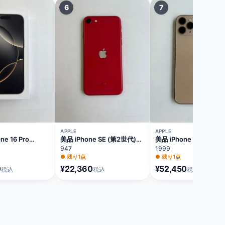
6
7
APPLE
APPLE
e 16 Pro
美品 iPhone SE (第2世代)
美品 iPhone 11 Pro 25
ナチュラルチタニウ
64GB レッド バッテリー
ゴールド バッテリー73
947
1999
ー100%
81% MX9U2J/A
MWC92J/A
●
残り1点
●
残り1点
A
0
¥22,360
¥52,450
税込
税込
税込