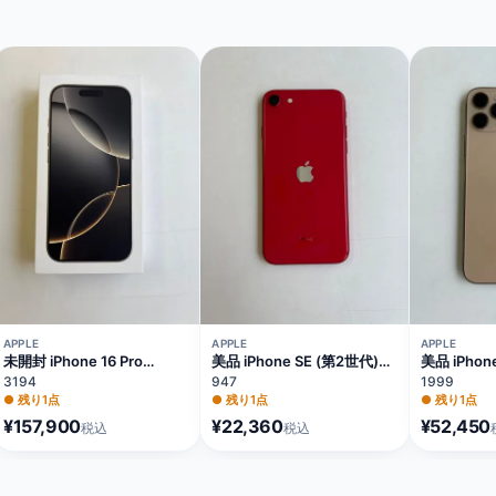
APPLE
APPLE
APPLE
未開封 iPhone 16 Pro
美品 iPhone SE (第2世代)
美品 iPhone
128GB ナチュラルチタニウ
64GB レッド バッテリー
ゴールド バ
3194
947
1999
ム バッテリー100%
81% MX9U2J/A
MWC92J/
●
残り1点
●
残り1点
●
残り1点
MYMY3J/A
¥157,900
¥22,360
¥52,450
税込
税込