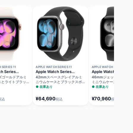
 SERIES 11
APPLE WATCH SERIES 11
APPLE WATCH SERIES 11
h Series
Apple Watch Series
Apple Watch Series
 Cellularモデル）
11（GPSモデル）
11（GPSモデル）
ズゴールドアルミ
42mmスペースグレイアルミ
46mmジェットブラック
スとライトブラッシ
ニウムケースとブラックスポー
ミニウムケースとブラッ
ンド - M/L
ツバンド - M/L MEQX4J/A
ーツバンド - S/M
●
在庫あり
●
在庫あり
MEUW4J/A
¥64,690
¥70,960
税込
税込
税込