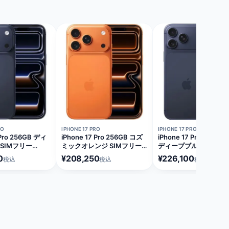
在庫切れ
在庫切れ
RO
IPHONE 17 PRO
IPHONE 17 PRO MAX
 Pro 256GB ディ
iPhone 17 Pro 256GB コズ
iPhone 17 Pro Max 25
SIMフリー
ミックオレンジ SIMフリー
ディープブルー SIMフ
A]
[MG864J/A]
[MFYA4J/A]
0
¥208,250
¥226,100
税込
税込
税込