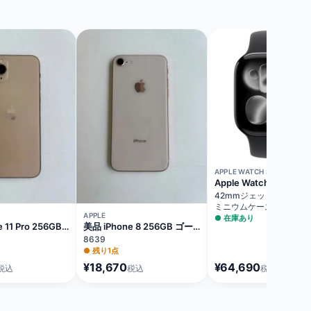
APPLE WATCH SERIES 11
Apple Watch Series
11（GPSモデル）
42mmジェットブラック
ミニウムケースとブラッ
APPLE
ーツバンド - M/L MEQU
●
在庫あり
 11 Pro 256GB
美品 iPhone 8 256GB ゴー
ッテリー73%
ルド バッテリー75%
8639
A
MQ862J/A
●
残り1点
¥18,670
¥64,690
税込
税込
税込