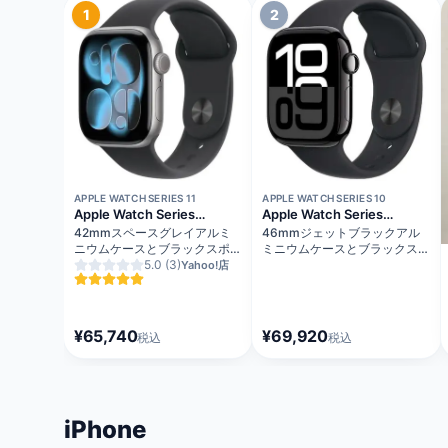
1
2
在庫切れ
在庫切れ
APPLE WATCH SERIES 11
APPLE WATCH SERIES 10
Apple Watch Series
Apple Watch Series
11（GPSモデル）
10（GPS + Cellularモデル）
42mmスペースグレイアルミ
46mmジェットブラックアル
ニウムケースとブラックスポー
ミニウムケースとブラックスポ
ツバンド - S/M MEQW4J/A
5.0
(3)
ーツバンド - M/L
Yahoo!店
MWY43J/A
¥65,740
¥69,920
税込
税込
iPhone