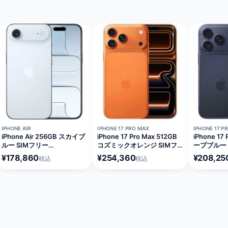
在庫切れ
在庫切れ
在庫切れ
IPHONE AIR
IPHONE 17 PRO MAX
IPHONE 17 P
iPhone Air 256GB スカイブ
iPhone 17 Pro Max 512GB
iPhone 17
ルー SIMフリー
コズミックオレンジ SIMフ
ープブルー 
[MG2A4J/A]
リー [MFYD4J/A]
[MG874J/
¥178,860
¥254,360
¥208,25
税込
税込