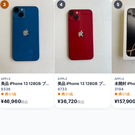
3
4
5
APPLE
APPLE
APPLE
美品 iPhone 13 128GB ブル
美品 iPhone 13 128GB プロ
未開封 iPhon
ー バッテリー84%
ダクトレッド バッテリー
128GB 
9336
4733
3194
MLNG3J/A
75% MLNF3J/A
ム バッテリ
●
残り1点
●
残り1点
●
残り1点
MYMY3J/
¥46,960
¥36,720
¥157,90
税込
税込