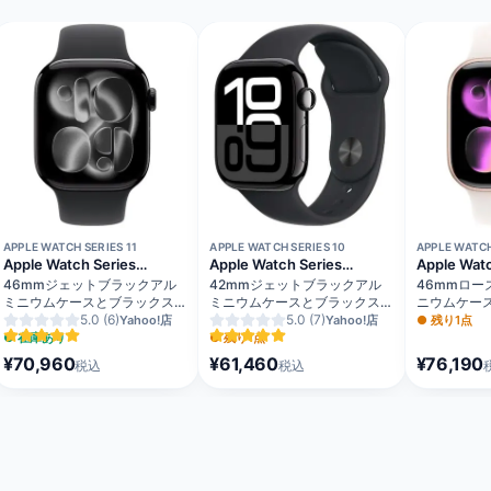
APPLE WATCH SERIES 11
APPLE WATCH SERIES 10
APPLE WATCH
Apple Watch Series
Apple Watch Series
Apple Watc
11（GPSモデル）
10（GPSモデル）
11（GPS +
46mmジェットブラックアル
42mmジェットブラックアル
46mmロー
ミニウムケースとブラックスポ
ミニウムケースとブラックスポ
ニウムケー
ーツバンド - M/L MEUX4J/A
5.0
(6)
ーツバンド - M/L
5.0
(7)
ュスポーツバ
Yahoo!店
Yahoo!店
●
残り1点
MWWF3J/A
MFCJ4J/A
●
在庫あり
●
残り1点
¥70,960
¥61,460
¥76,190
税込
税込