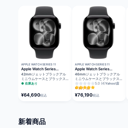
APPLE WATCH SERIES 11
APPLE WATCH SERIES 11
Apple Watch Series
Apple Watch Series
11（GPSモデル）
11（GPS + Cellularモデル）
42mmジェットブラックアル
46mmジェットブラックアル
ミニウムケースとブラックスポ
ミニウムケースとブラックスポ
ーツバンド - M/L MEQU4J/A
ーツバンド - S/M MFC24J/A
5.0
(4)
●
在庫あり
Yahoo!店
●
残り1点
¥64,690
¥76,190
税込
税込
新着商品