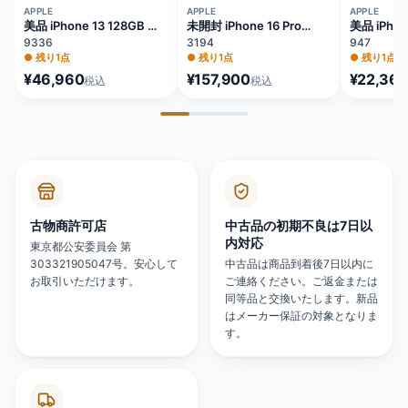
APPLE
APPLE
APPLE
美品 iPhone 13 128GB ブ
未開封 iPhone 16 Pro
美品 iPhon
ルー バッテリー84%
128GB ナチュラルチタニ
64GB レ
9336
3194
947
MLNG3J/A
ウム バッテリー100%
81% MX9U
●
残り1点
●
残り1点
●
残り1点
MYMY3J/A
¥46,960
¥157,900
¥22,360
税込
税込
古物商許可店
中古品の初期不良は7日以
内対応
東京都公安委員会 第
303321905047号。安心して
中古品は商品到着後7日以内に
お取引いただけます。
ご連絡ください。ご返金または
同等品と交換いたします。新品
はメーカー保証の対象となりま
す。