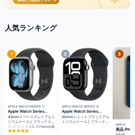
人気ランキング
1
2
3
在庫切れ
在庫切れ
APPLE WATCH SERIES 11
APPLE WATCH SERIES 10
Apple Watch Series
Apple Watch Series
11（GPSモデル）
10（GPS + Cellularモデ
42mmスペースグレイアルミ
46mmジェットブラックアル
ル）
ニウムケースとブラックスポ
ミニウムケースとブラックス
APPLE
ーツバンド - S/M
5.0
(3)
ポーツバンド - M/L
Yahoo!店
美品 iPhon
MEQW4J/A
MWY43J/A
ルー バッ
9336