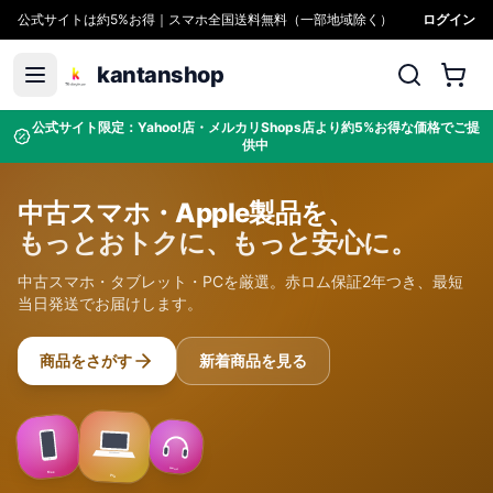
公式サイトは約5%お得｜スマホ全国送料無料（一部地域除く）
ログイン
kantanshop
公式サイト限定：Yahoo!店・メルカリShops店より約5%お得な価格でご提
供中
中古スマホ・Apple製品を、
もっとおトクに、もっと安心に。
中古スマホ・タブレット・PCを厳選。赤ロム保証2年つき、最短
当日発送でお届けします。
商品をさがす
新着商品を見る
Sound
Max
Pro