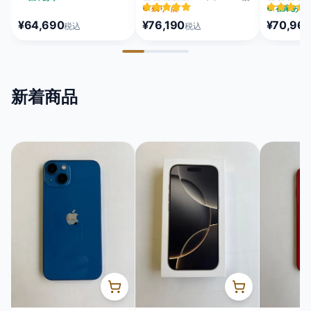
MEQU4J/A
MFC24J/A
MEUX4J/A
●
残り1点
●
在庫あり
¥64,690
¥76,190
¥70,96
税込
税込
新着商品