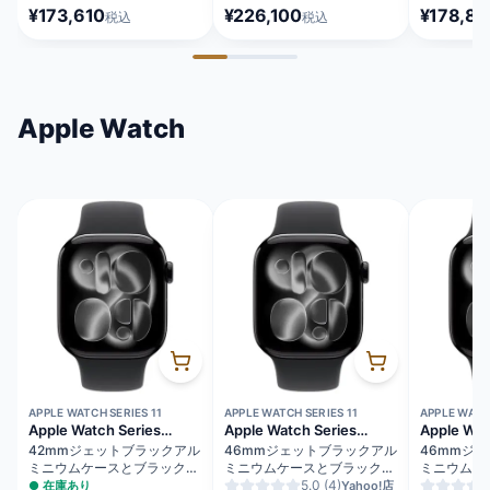
タニウム SIMフリー
ジ SIMフリー [MFY94J/A]
[MG2A4J/
¥173,610
¥226,100
¥178,86
税込
税込
[MYMY3J/A]
Apple Watch
APPLE WATCH SERIES 11
APPLE WATCH SERIES 11
APPLE WATCH
Apple Watch Series
Apple Watch Series
Apple Wat
11（GPSモデル）
11（GPS + Cellularモデ
11（GPS
42mmジェットブラックアル
46mmジェットブラックアル
46mmジ
ル）
ミニウムケースとブラックス
ミニウムケースとブラックス
ミニウムケ
ポーツバンド - M/L
ポーツバンド - S/M
5.0
(4)
ポーツバンド
●
在庫あり
Yahoo!店