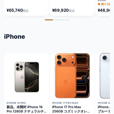
MLNG3J/
●
残り1点
¥65,740
¥69,920
¥46,96
税込
税込
iPhone
在庫切れ
在庫切れ
在庫切れ
IPHONE 16 PRO
IPHONE 17 PRO MAX
IPHONE AIR
新品。未開封 iPhone 16
iPhone 17 Pro Max
iPhone A
Pro 128GB ナチュラルチ
256GB コズミックオレン
ブルー SI