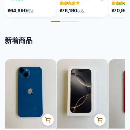
MEQU4J/A
MFC24J/A
MEUX4J/A
●
残り1点
●
在庫あり
¥64,690
¥76,190
¥70,96
税込
税込
新着商品