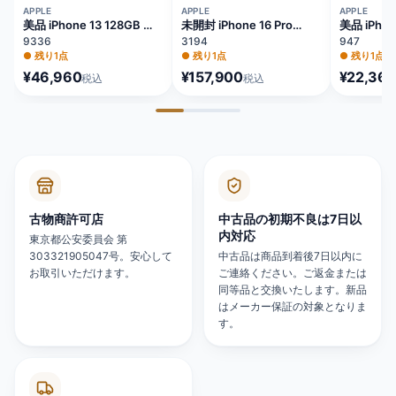
APPLE
APPLE
APPLE
美品 iPhone 13 128GB ブ
未開封 iPhone 16 Pro
美品 iPhon
ルー バッテリー84%
128GB ナチュラルチタニ
64GB レ
9336
3194
947
MLNG3J/A
ウム バッテリー100%
81% MX9U
●
残り1点
●
残り1点
●
残り1点
MYMY3J/A
¥46,960
¥157,900
¥22,360
税込
税込
古物商許可店
中古品の初期不良は7日以
内対応
東京都公安委員会 第
303321905047号。安心して
中古品は商品到着後7日以内に
お取引いただけます。
ご連絡ください。ご返金または
同等品と交換いたします。新品
はメーカー保証の対象となりま
す。