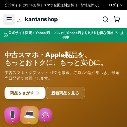
公式サイトは約5%お得｜スマホ全国送料無料（一部地域除く）
ログイン
kantanshop
公式サイト限定：Yahoo!店・メルカリShops店より約5%お得な価格でご提
供中
中古スマホ・Apple製品を、
もっとおトクに、もっと安心に。
中古スマホ・タブレット・PCを厳選。赤ロム保証2年つき、最短
当日発送でお届けします。
商品をさがす
新着商品を見る
Sound
Max
Pro