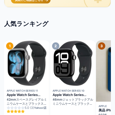
人気ランキング
1
2
3
在庫切れ
在庫切れ
APPLE WATCH SERIES 11
APPLE WATCH SERIES 10
Apple Watch Series
Apple Watch Series
11（GPSモデル）
10（GPS + Cellularモデ
42mmスペースグレイアルミ
46mmジェットブラックアル
ル）
ニウムケースとブラックスポ
ミニウムケースとブラックス
APPLE
ーツバンド - S/M
5.0
(3)
ポーツバンド - M/L
Yahoo!店
美品 iPhon
MEQW4J/A
MWY43J/A
ルー バッ
9336