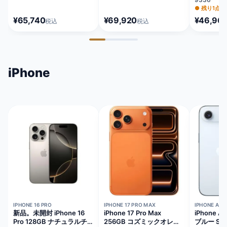
MLNG3J/
●
残り1点
¥65,740
¥69,920
¥46,96
税込
税込
iPhone
在庫切れ
在庫切れ
在庫切れ
IPHONE 16 PRO
IPHONE 17 PRO MAX
IPHONE AIR
新品。未開封 iPhone 16
iPhone 17 Pro Max
iPhone A
Pro 128GB ナチュラルチ
256GB コズミックオレン
ブルー SI