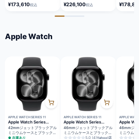
タニウム SIMフリー
ジ SIMフリー [MFY94J/A]
[MG2A4J/
¥173,610
¥226,100
¥178,86
税込
税込
[MYMY3J/A]
Apple Watch
APPLE WATCH SERIES 11
APPLE WATCH SERIES 11
APPLE WATCH
Apple Watch Series
Apple Watch Series
Apple Wat
11（GPSモデル）
11（GPS + Cellularモデ
11（GPS
42mmジェットブラックアル
46mmジェットブラックアル
46mmジ
ル）
ミニウムケースとブラックス
ミニウムケースとブラックス
ミニウムケ
ポーツバンド - M/L
ポーツバンド - S/M
5.0
(4)
ポーツバンド
●
在庫あり
Yahoo!店