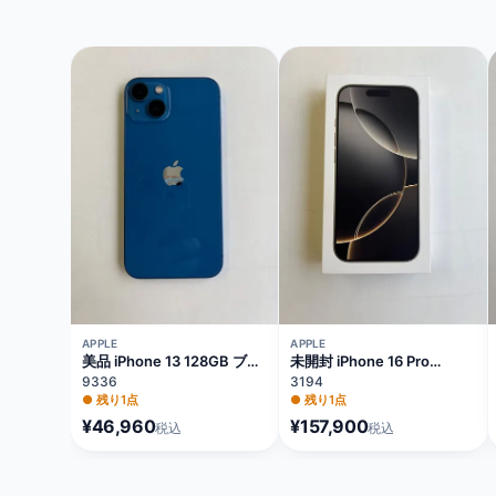
APPLE
APPLE
美品 iPhone 13 128GB ブル
未開封 iPhone 16 Pro
ー バッテリー84%
128GB ナチュラルチタニウ
9336
3194
MLNG3J/A
ム バッテリー100%
●
残り1点
●
残り1点
MYMY3J/A
¥46,960
¥157,900
税込
税込