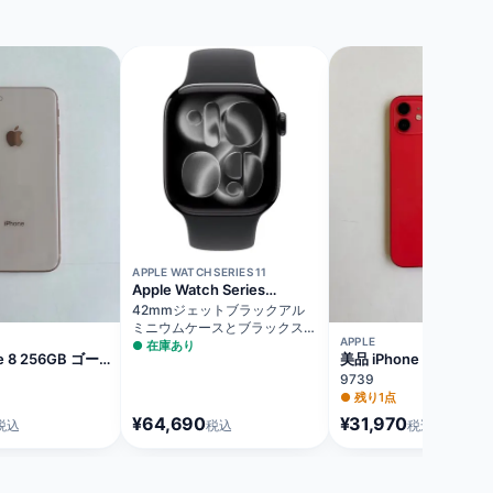
APPLE WATCH SERIES 11
Apple Watch Series
11（GPSモデル）
42mmジェットブラックアル
ミニウムケースとブラックスポ
APPLE
ーツバンド - M/L MEQU4J/A
●
在庫あり
e 8 256GB ゴー
美品 iPhone 12 128GB
リー75%
ド バッテリー70%
9739
MGHW3J/A
●
残り1点
¥64,690
¥31,970
税込
税込
税込