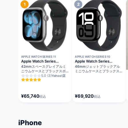
1
2
在庫切れ
在庫切れ
APPLE WATCH SERIES 11
APPLE WATCH SERIES 10
Apple Watch Series
Apple Watch Series
11（GPSモデル）
10（GPS + Cellularモデル）
42mmスペースグレイアルミ
46mmジェットブラックアル
ニウムケースとブラックスポー
ミニウムケースとブラックスポ
ツバンド - S/M MEQW4J/A
5.0
(3)
ーツバンド - M/L
Yahoo!店
MWY43J/A
¥65,740
¥69,920
税込
税込
iPhone