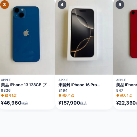
3
4
5
APPLE
APPLE
APPLE
美品 iPhone 13 128GB ブル
未開封 iPhone 16 Pro
美品 iPhon
ー バッテリー84%
128GB ナチュラルチタニウ
64GB レ
9336
3194
947
MLNG3J/A
ム バッテリー100%
81% MX9U
●
残り1点
●
残り1点
●
残り1点
MYMY3J/A
¥46,960
¥157,900
¥22,360
税込
税込