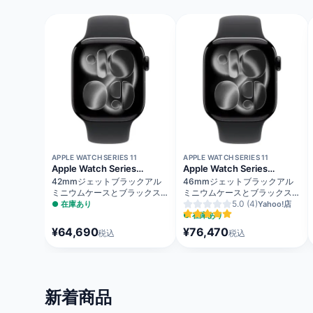
APPLE WATCH SERIES 11
APPLE WATCH SERIES 11
Apple Watch Series
Apple Watch Series
11（GPSモデル）
11（GPS + Cellularモデル）
42mmジェットブラックアル
46mmジェットブラックアル
ミニウムケースとブラックスポ
ミニウムケースとブラックスポ
ーツバンド - M/L MEQU4J/A
ーツバンド - S/M MFC24J/A
5.0
(4)
●
在庫あり
Yahoo!店
●
在庫あり
¥64,690
¥76,470
税込
税込
新着商品