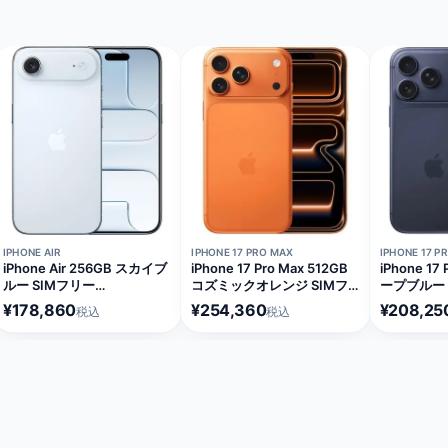
在庫切れ
在庫切れ
在庫切れ
IPHONE AIR
IPHONE 17 PRO MAX
IPHONE 17 P
iPhone Air 256GB スカイブ
iPhone 17 Pro Max 512GB
iPhone 17
ルー SIMフリー
コズミックオレンジ SIMフ
ープブルー 
[MG2A4J/A]
リー [MFYD4J/A]
[MG874J/
¥178,860
¥254,360
¥208,25
税込
税込