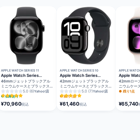
APPLE WATCH SERIES 11
APPLE WATCH SERIES 10
APPLE WATCH
Apple Watch Series
Apple Watch Series
Apple Watc
11（GPSモデル）
10（GPSモデル）
11（GPS
46mmジェットブラックアル
42mmジェットブラックアル
42mmロー
ミニウムケースとブラックスポ
ミニウムケースとブラックスポ
ニウムケー
ーツバンド - M/L MEUX4J/A
5.0
(6)
ーツバンド - M/L
5.0
(7)
ュスポーツバ
Yahoo!店
Yahoo!店
●
残り1点
MWWF3J/A
MEU44J/A
●
在庫あり
●
残り1点
¥70,960
¥61,460
¥65,740
税込
税込