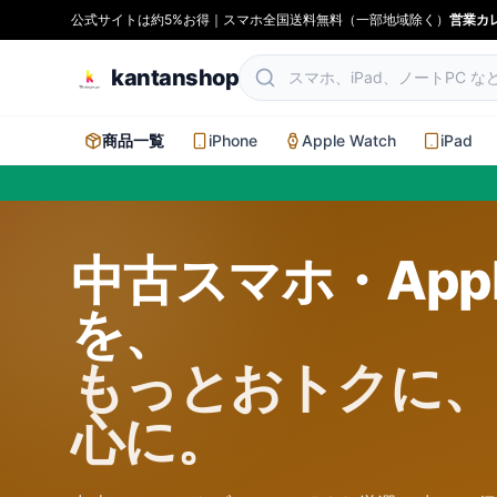
公式サイトは約5%お得｜スマホ全国送料無料（一部地域除く）
営業カ
kantanshop
商品一覧
iPhone
Apple Watch
iPad
中古スマホ・App
を、
もっとおトクに、
心に。