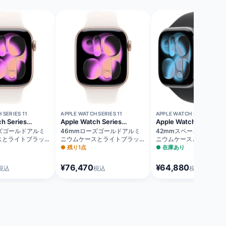
 SERIES 11
APPLE WATCH SERIES 11
APPLE WATCH SERIES 11
h Series
Apple Watch Series
Apple Watch Series
モデル）
11（GPS + Cellularモデル）
11（GPSモデル）
ズゴールドアルミ
46mmローズゴールドアルミ
42mmスペースグレイア
スとライトブラッシ
ニウムケースとライトブラッシ
ニウムケースとブラック
ンド - M/L
ュスポーツバンド - M/L
ツバンド - M/L MEQX4J
●
残り1点
●
在庫あり
MFCJ4J/A
¥76,470
¥64,880
税込
税込
税込