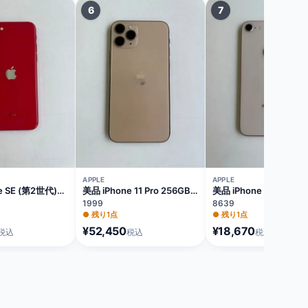
6
7
APPLE
APPLE
e SE (第2世代)
美品 iPhone 11 Pro 256GB
美品 iPhone 8 256GB
ッド バッテリー
ゴールド バッテリー73%
ルド バッテリー75%
1999
8639
2J/A
MWC92J/A
MQ862J/A
●
残り1点
●
残り1点
¥52,450
¥18,670
税込
税込
税込