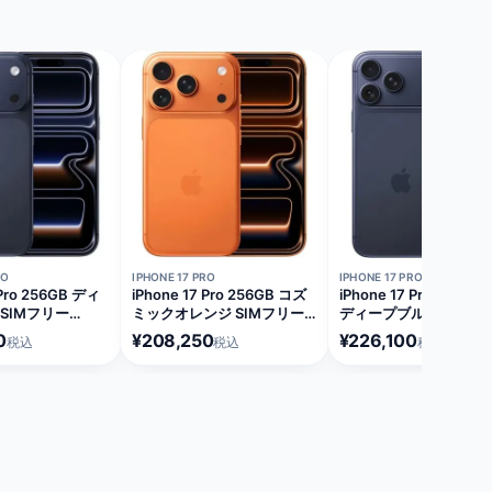
在庫切れ
在庫切れ
RO
IPHONE 17 PRO
IPHONE 17 PRO MAX
 Pro 256GB ディ
iPhone 17 Pro 256GB コズ
iPhone 17 Pro Max 25
SIMフリー
ミックオレンジ SIMフリー
ディープブルー SIMフ
A]
[MG864J/A]
[MFYA4J/A]
0
¥208,250
¥226,100
税込
税込
税込