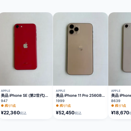
APPLE
APPLE
APPLE
美品 iPhone SE (第2世代)
美品 iPhone 11 Pro 256GB
美品 iPhon
64GB レッド バッテリー
ゴールド バッテリー73%
ルド バッテ
947
1999
8639
81% MX9U2J/A
MWC92J/A
MQ862J/A
●
残り1点
●
残り1点
●
残り1点
¥22,360
¥52,450
¥18,670
税込
税込