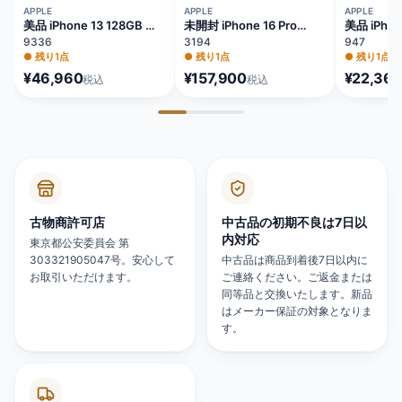
APPLE
APPLE
APPLE
美品 iPhone 13 128GB ブ
未開封 iPhone 16 Pro
美品 iPhon
ルー バッテリー84%
128GB ナチュラルチタニ
64GB レ
9336
3194
947
MLNG3J/A
ウム バッテリー100%
81% MX9U
●
残り1点
●
残り1点
●
残り1点
MYMY3J/A
¥46,960
¥157,900
¥22,360
税込
税込
古物商許可店
中古品の初期不良は7日以
内対応
東京都公安委員会 第
303321905047号。安心して
中古品は商品到着後7日以内に
お取引いただけます。
ご連絡ください。ご返金または
同等品と交換いたします。新品
はメーカー保証の対象となりま
す。