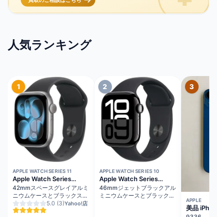
人気ランキング
1
2
3
在庫切れ
在庫切れ
APPLE WATCH SERIES 11
APPLE WATCH SERIES 10
Apple Watch Series
Apple Watch Series
11（GPSモデル）
10（GPS + Cellularモデ
42mmスペースグレイアルミ
46mmジェットブラックアル
ル）
ニウムケースとブラックスポ
ミニウムケースとブラックス
APPLE
ーツバンド - S/M
5.0
(3)
ポーツバンド - M/L
Yahoo!店
美品 iPhon
MEQW4J/A
MWY43J/A
ルー バッ
9336