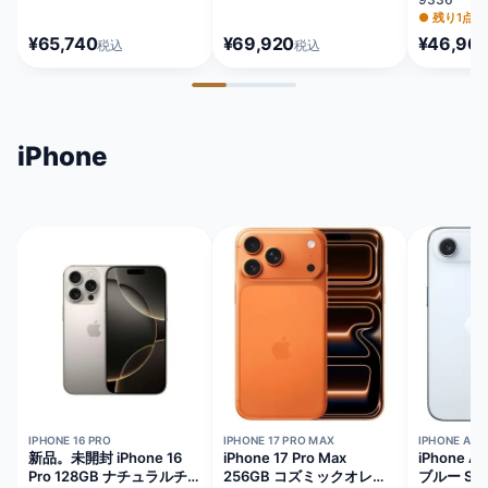
MLNG3J/
●
残り1点
¥65,740
¥69,920
¥46,96
税込
税込
iPhone
在庫切れ
在庫切れ
在庫切れ
IPHONE 16 PRO
IPHONE 17 PRO MAX
IPHONE AIR
新品。未開封 iPhone 16
iPhone 17 Pro Max
iPhone A
Pro 128GB ナチュラルチ
256GB コズミックオレン
ブルー SI