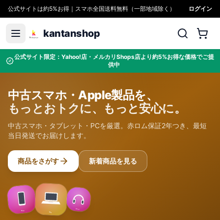
公式サイトは約5%お得｜スマホ全国送料無料（一部地域除く）
ログイン
kantanshop
公式サイト限定：Yahoo!店・メルカリShops店より約5%お得な価格でご提
供中
中古スマホ・Apple製品を、
もっとおトクに、もっと安心に。
中古スマホ・タブレット・PCを厳選。赤ロム保証2年つき、最短
当日発送でお届けします。
商品をさがす
新着商品を見る
Sound
Max
Pro