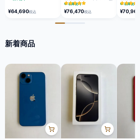
MEQU4J/A
MFC24J/A
MEUX4J/A
●
在庫あり
●
在庫あり
¥64,690
¥76,470
¥70,96
税込
税込
新着商品