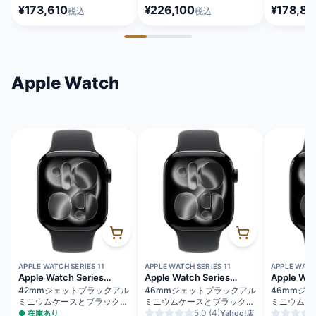
タニウム SIMフリー
ジ SIMフリー [MFY94J/A]
[MG2A4J/
¥173,610
¥226,100
¥178,86
税込
税込
[MYMY3J/A]
Apple Watch
APPLE WATCH SERIES 11
APPLE WATCH SERIES 11
APPLE WATCH
Apple Watch Series
Apple Watch Series
Apple Wat
11（GPSモデル）
11（GPS + Cellularモデ
11（GPS
42mmジェットブラックアル
46mmジェットブラックアル
46mmジ
ル）
ミニウムケースとブラックス
ミニウムケースとブラックス
ミニウムケ
ポーツバンド - M/L
ポーツバンド - S/M
5.0
(4)
ポーツバンド
●
在庫あり
Yahoo!店