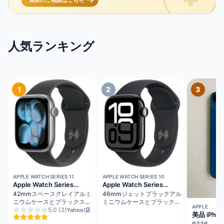
人気ランキング
1
2
3
在庫切れ
在庫切れ
APPLE WATCH SERIES 11
APPLE WATCH SERIES 10
Apple Watch Series
Apple Watch Series
11（GPSモデル）
10（GPS + Cellularモデ
42mmスペースグレイアルミ
46mmジェットブラックアル
ル）
ニウムケースとブラックスポ
ミニウムケースとブラックス
APPLE
ーツバンド - S/M
5.0
(3)
ポーツバンド - M/L
Yahoo!店
美品 iPhon
MEQW4J/A
MWY43J/A
ルー バッ
9336