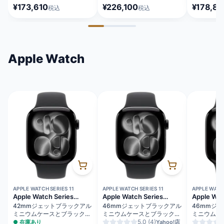
タニウム SIMフリー
ジ SIMフリー [MFY94J/A]
[MG2A4J/
¥173,610
¥226,100
¥178,86
税込
税込
[MYMY3J/A]
Apple Watch
APPLE WATCH SERIES 11
APPLE WATCH SERIES 11
APPLE WATCH
Apple Watch Series
Apple Watch Series
Apple Wat
11（GPSモデル）
11（GPS + Cellularモデ
11（GPS
42mmジェットブラックアル
46mmジェットブラックアル
46mmジ
ル）
ミニウムケースとブラックス
ミニウムケースとブラックス
ミニウムケ
ポーツバンド - M/L
ポーツバンド - S/M
5.0
(4)
ポーツバンド
●
在庫あり
Yahoo!店