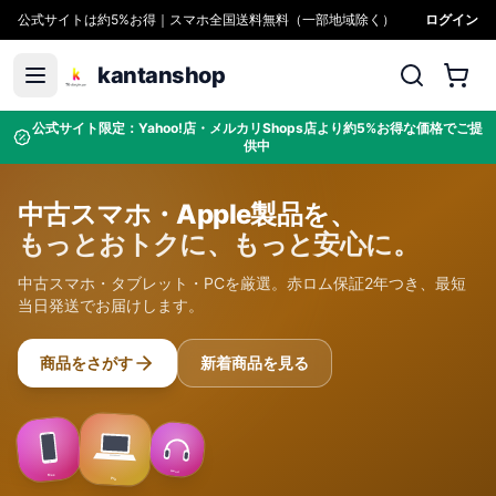
公式サイトは約5%お得｜スマホ全国送料無料（一部地域除く）
ログイン
kantanshop
公式サイト限定：Yahoo!店・メルカリShops店より約5%お得な価格でご提
供中
中古スマホ・Apple製品を、
もっとおトクに、もっと安心に。
中古スマホ・タブレット・PCを厳選。赤ロム保証2年つき、最短
当日発送でお届けします。
商品をさがす
新着商品を見る
Sound
Max
Pro