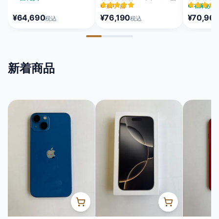
MEQU4J/A
MFC24J/A
MEUX4J/A
●
残り1点
●
在庫あり
¥64,690
¥76,190
¥70,96
税込
税込
新着商品