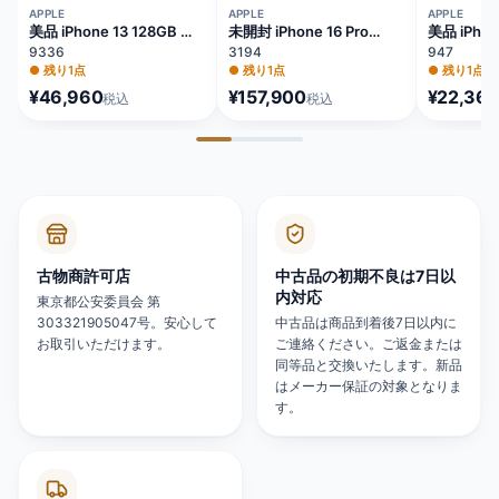
APPLE
APPLE
APPLE
美品 iPhone 13 128GB ブ
未開封 iPhone 16 Pro
美品 iPhon
ルー バッテリー84%
128GB ナチュラルチタニ
64GB レ
9336
3194
947
MLNG3J/A
ウム バッテリー100%
81% MX9U
●
残り1点
●
残り1点
●
残り1点
MYMY3J/A
¥46,960
¥157,900
¥22,360
税込
税込
古物商許可店
中古品の初期不良は7日以
内対応
東京都公安委員会 第
303321905047号。安心して
中古品は商品到着後7日以内に
お取引いただけます。
ご連絡ください。ご返金または
同等品と交換いたします。新品
はメーカー保証の対象となりま
す。