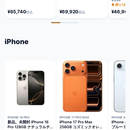
MLNG3J/
●
残り1点
¥65,740
¥69,920
¥46,96
税込
税込
iPhone
在庫切れ
在庫切れ
在庫切れ
IPHONE 16 PRO
IPHONE 17 PRO MAX
IPHONE AIR
新品。未開封 iPhone 16
iPhone 17 Pro Max
iPhone A
Pro 128GB ナチュラルチ
256GB コズミックオレン
ブルー SI