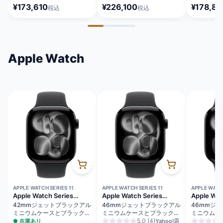
タニウム SIMフリー
ジ SIMフリー [MFY94J/A]
[MG2A4J/
¥173,610
¥226,100
¥178,86
税込
税込
[MYMY3J/A]
Apple Watch
APPLE WATCH SERIES 11
APPLE WATCH SERIES 11
APPLE WATCH
Apple Watch Series
Apple Watch Series
Apple Wat
11（GPSモデル）
11（GPS + Cellularモデ
11（GPS
42mmジェットブラックアル
46mmジェットブラックアル
46mmジ
ル）
ミニウムケースとブラックス
ミニウムケースとブラックス
ミニウムケ
ポーツバンド - M/L
ポーツバンド - S/M
5.0
(4)
ポーツバンド
●
在庫あり
Yahoo!店