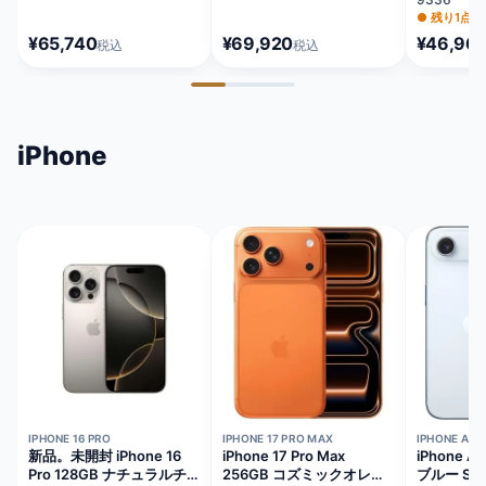
MLNG3J/
●
残り1点
¥65,740
¥69,920
¥46,96
税込
税込
iPhone
在庫切れ
在庫切れ
在庫切れ
IPHONE 16 PRO
IPHONE 17 PRO MAX
IPHONE AIR
新品。未開封 iPhone 16
iPhone 17 Pro Max
iPhone A
Pro 128GB ナチュラルチ
256GB コズミックオレン
ブルー SI