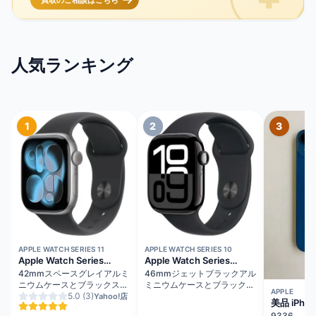
人気ランキング
1
2
3
在庫切れ
在庫切れ
APPLE WATCH SERIES 11
APPLE WATCH SERIES 10
Apple Watch Series
Apple Watch Series
11（GPSモデル）
10（GPS + Cellularモデ
42mmスペースグレイアルミ
46mmジェットブラックアル
ル）
ニウムケースとブラックスポ
ミニウムケースとブラックス
APPLE
ーツバンド - S/M
5.0
(3)
ポーツバンド - M/L
Yahoo!店
美品 iPhon
MEQW4J/A
MWY43J/A
ルー バッ
9336