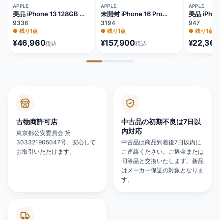
APPLE
APPLE
APPLE
美品 iPhone 13 128GB ブ
未開封 iPhone 16 Pro
美品 iPhon
ルー バッテリー84%
128GB ナチュラルチタニ
64GB レ
9336
3194
947
MLNG3J/A
ウム バッテリー100%
81% MX9U
●
残り1点
●
残り1点
●
残り1点
MYMY3J/A
¥46,960
¥157,900
¥22,360
税込
税込
古物商許可店
中古品の初期不良は7日以
内対応
東京都公安委員会 第
303321905047号。安心して
中古品は商品到着後7日以内に
お取引いただけます。
ご連絡ください。ご返金または
同等品と交換いたします。新品
はメーカー保証の対象となりま
す。