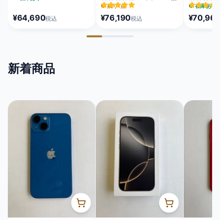
MEQU4J/A
MFC24J/A
MEUX4J/A
●
残り1点
●
在庫あり
¥64,690
¥76,190
¥70,96
税込
税込
新着商品