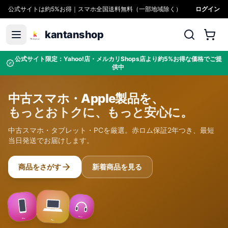
公式サイトは約5%お得｜スマホ全国送料無料（一部地域除く）
ログイン
kantanshop
公式サイト限定：Yahoo!店・メルカリShops店より約5%お得な価格でご提
供中
中古スマホ・Apple製品を、
もっとおトクに、もっと安心に。
中古スマホ・タブレット・PCを厳選。赤ロム保証2年つき、最短
当日発送でお届けします。
商品をさがす
新着商品を見る
Sound
Max
Pro